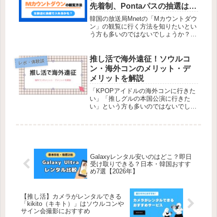
好...
先着制、Pontaパスの抽選は終
了
韓国の放送局Mnetの「Mカウントダウ
ン」の観覧に行く方法を知りたいとい
う方も多いのではないでしょうか？以
前はコネストや旅行代理店で観覧ツア
ーを購入できましたが、現在は受付を
終了しています。FC枠でサノクやセ
推し活で海外遠征！ソウルコ
レポ・体験談
ンバンの募集があっても、参加条件...
ン・海外コンのメリット・デ
メリットを解説
「KPOPアイドルの海外コンに行きた
い」「推しグルの本国公演に行きた
い」という方も多いのではないでしょ
うか。初めて海外遠征が初めての海外
旅行という方も多いと思います。今回
は、海外コンにどのような魅力がある
のか、メリットとデメリットを解説し
ま...
Galaxyレンタル安いのはどこ？即日
受け取りできる？日本・韓国おすす
め7選【2026年】
【推し活】カメラがレンタルできる
「kikito（キキト）」はソウルコンや
サイン会撮影におすすめ