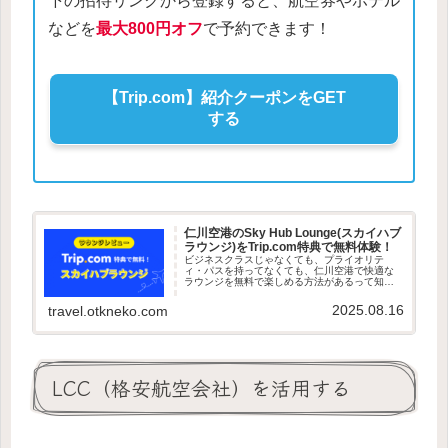
下の招待リンクから登録すると、航空券やホテル
などを
最大800円オフ
で予約できます！
【Trip.com】紹介クーポンをGET
する
仁川空港のSky Hub Lounge(スカイハブ
ラウンジ)をTrip.com特典で無料体験！
ビジネスクラスじゃなくても、プライオリテ
ィ・パスを持ってなくても、仁川空港で快適な
ラウンジを無料で楽しめる方法があるって知っ
ていますか？2025年4月21日朝7時、トリップド
ットコムのラウンジ特典を使って、仁川空港タ
2025.08.16
travel.otkneko.com
ーミナル1 East W...
LCC（格安航空会社）を活用する