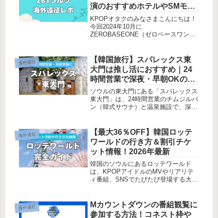
演のおすすめホテルやSMモー
ルオブアジアから空港に行く
KPOPオタクのみなさまこんにちは！
方法も
今回2024年10月に
ZEROBASEONE（ゼロベースワン）
のワールドツアーで、初めてフィリピ
ンに行き、マニラ公演に参戦してきま
した。「初めてマニラ公演に行くけど
【韓国旅行】スパレックス東
海外遠征
治安ってどうなの？」「ホテルはどこ
大門は推し活におすすめ｜24
がおす...
時間営業で深夜・早朝OKのチ
ムチルバン！
ソウルの東大門にある「スパレックス
東大門」は、24時間営業のチムジルバ
ン（韓式サウナ）と温泉施設で、深夜
や早朝の旅行者に最適な癒しスポッ
ト！ホテルが高額・満室、仁川空港の
スパが混雑で入れないときの避難策と
【最大36％OFF】韓国ロッテ
海外遠征
して、リーズナブルな料金で温泉、サ
ワールドの行き方＆割引チケ
ウ...
ット情報！2026年最新
韓国のソウルにあるロッテワールド
は、KPOPアイドルのMVやリアリテ
ィ番組、SNSでたびたび登場する大人
気テーマパーク！推し活で渡韓する
KPOPオタクなら、「推しと同じ場所
で写真を撮りたい！」「あのロケ地で
Mカウントダウンの番組観覧に
海外遠征
楽しみたい！」という夢を叶える絶
参加する方法！コネスト枠や