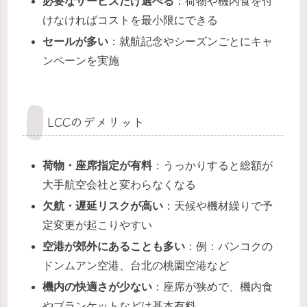
必要なサービスだけ選べる
：荷物や機内食を付
けなければコストを最小限にできる
セールが多い
：就航記念やシーズンごとにキャ
ンペーンを実施
LCCのデメリット
荷物・座席指定が有料
：うっかりすると総額が
大手航空会社と変わらなくなる
欠航・遅延リスクが高い
：天候や機材繰りで予
定変更が起こりやすい
空港が郊外にあることも多い
：例：バンコクの
ドンムアン空港、台北の桃園空港など
機内の快適さが少ない
：座席が狭めで、機内食
やブランケットなどは基本有料