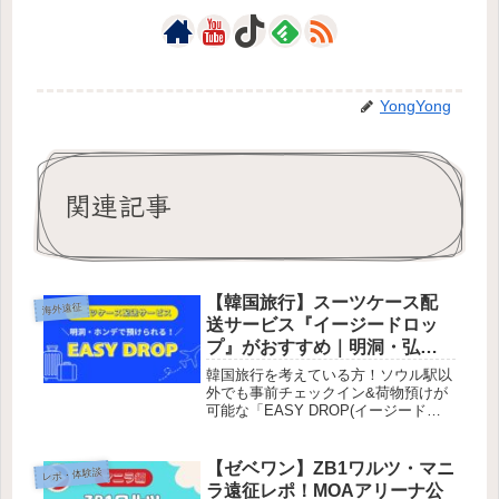
YongYong
関連記事
【韓国旅行】スーツケース配
海外遠征
送サービス『イージードロッ
プ』がおすすめ｜明洞・弘
大・江南【2025年最新】
韓国旅行を考えている方！ソウル駅以
外でも事前チェックイン&荷物預けが
可能な「EASY DROP(イージードロ
ップ)」というサービスはご存知です
か？「EASY DROP(イージードロッ
プ)」は、明洞、弘大、江南などの人
【ゼベワン】ZB1ワルツ・マニ
レポ・体験談
気エリア、また仁川空港近...
ラ遠征レポ！MOAアリーナ公