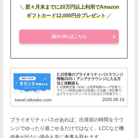
＼
翌々月末までに20万円以上利用でAmazon
ギフトカード12,000円分プレゼント
／
紹介URLはこちら
仁川空港のプライオリティパスラウンジ
情報2025！アシアナラウンジに入る方
法と体験談も
仁川国際空港（ICN）は世界有数のハブ空港で、
ラウンジ利用は旅行を快適にする鍵！本記事で
はプライオリティパスで入れる仁川空港ラウン
ジを紹介します♪仁川空港ではカードラウンジだ
2025.08.15
travel.otkneko.com
けではなく、航空会社のラウンジであるアシア
ナラウンジが利用できるの...
プライオリティパスがあれば、出発前の時間をラウ
ンジでゆったり過ごせるだけではなく、LCCなど機
内食が出ない場合も先に食事を取れます。