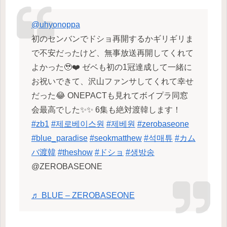
@uhyonoppa
初のセンバンでドショ再開するかギリギリま
で不安だったけど、無事放送再開してくれて
よかった🥹❤️ ゼベも初の1冠達成して一緒に
お祝いできて、沢山ファンサしてくれて幸せ
だった😂 ONEPACTも見れてボイプラ同窓
会最高でした✨✨ 6集も絶対渡韓します！
#zb1
#제로베이스원
#제베원
#zerobaseone
#blue_paradise
#seokmatthew
#석매튜
#カム
バ渡韓
#theshow
#ドショ
#생방송
@ZEROBASEONE
♬ BLUE – ZEROBASEONE