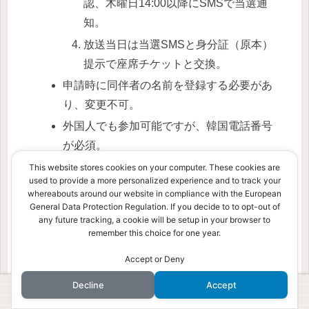
認、木曜日14:00以降にSMSで当選通
知。
放送当日は当選SMSと身分証（原本）
提示で座席チケットと交換。
申請時に同伴者の名前を登録する必要があ
り、変更不可。
外国人でも参加可能ですが、韓国電話番号
が必須。
出退勤観覧
: KBSホール周辺で出退勤が見られる
This website stores cookies on your computer. These cookies are
used to provide a more personalized experience and to track your
可能性があります。汝矣島エリアはファン活動
whereabouts around our website in compliance with the European
が活発で、放送日には多くのファンが集まるた
General Data Protection Regulation. If you decide to to opt-out of
any future tracking, a cookie will be setup in your browser to
め、混雑に注意。
remember this choice for one year.
Accept or Deny
通話・SMS機能付き
eSIM予約はこちら
Decline
Accept
home
profile
site map
Privacy Policy
site policy
contact