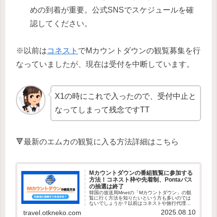
めの到着が重要。公式SNSでスケジュールを確
認してください。
※以前は
コネスト
でMカウントダウンの観覧募集を行
なっていましたが、現在は受付を中断しています。
X1の時にこれで入ったので、受付中止と
なってしまって残念ですTT
🔻最新のエムカの観覧に入る方法詳細はこちら
Mカウントダウンの番組観覧に参加する
方法！コネスト枠や先着制、Pontaパス
の抽選は終了
韓国の放送局Mnetの「Mカウントダウン」の観
覧に行く方法を知りたいという方も多いのでは
ないでしょうか？以前はコネストや旅行代理店
で観覧ツアーを購入できましたが、現在は受付
2025.08.10
travel.otkneko.com
を終了しています。FC枠でサノクやセンバンの